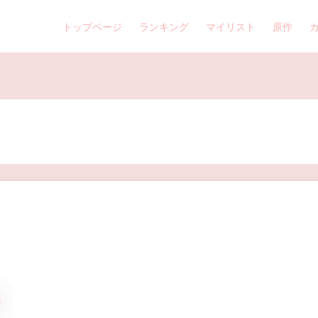
トップページ
ランキング
マイリスト
原作