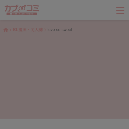
>
>
BL漫画・同人誌
love so sweet