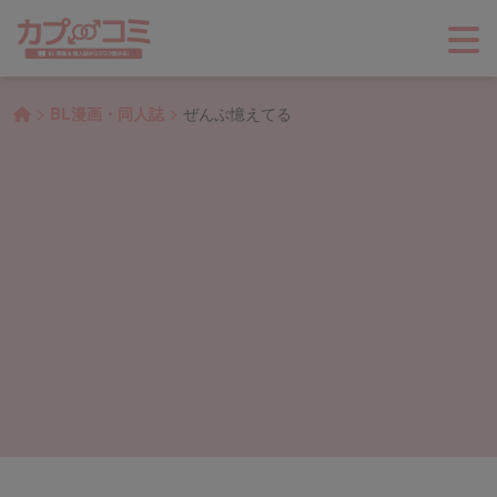
>
>
BL漫画・同人誌
ぜんぶ憶えてる