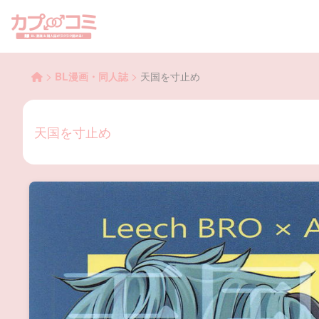
>
>
BL漫画・同人誌
天国を寸止め
天国を寸止め