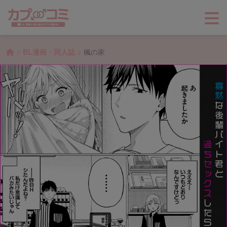
>
>
BL漫画・同人誌
楓の家