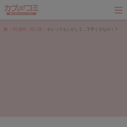
>
>
BL漫画・同人誌
オレってもしかして…下手くそなの！？