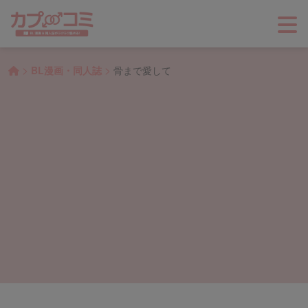
>
>
BL漫画・同人誌
骨まで愛して