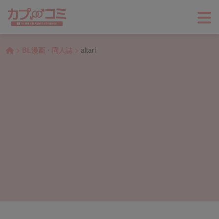
>
>
BL漫画・同人誌
altarf