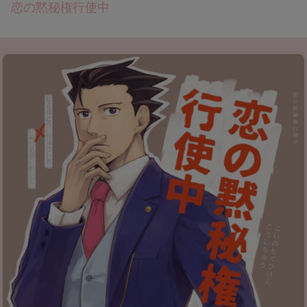
恋の黙秘権行使中