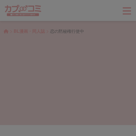
>
>
BL漫画・同人誌
恋の黙秘権行使中