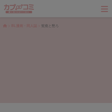
>
>
BL漫画・同人誌
鴛鴦と懇ろ