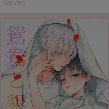
鴛鴦と懇ろ