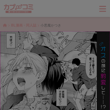
>
>
BL漫画・同人誌
小悪魔かつき