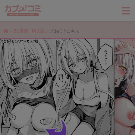
>
>
BL漫画・同人誌
どあほうにキス