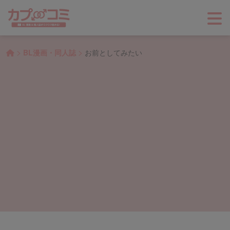
>
>
BL漫画・同人誌
お前としてみたい