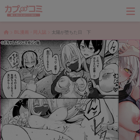
>
>
BL漫画・同人誌
太陽が堕ちた日 下