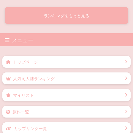
ランキングをもっと見る
メニュー
トップページ
人気同人誌ランキング
マイリスト
原作一覧
カップリング一覧