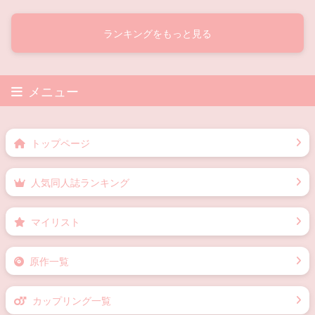
ランキングをもっと見る
メニュー
トップページ
人気同人誌ランキング
マイリスト
原作一覧
カップリング一覧