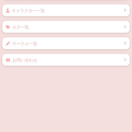
キャラクター一覧
タグ一覧
サークル一覧
お問い合わせ