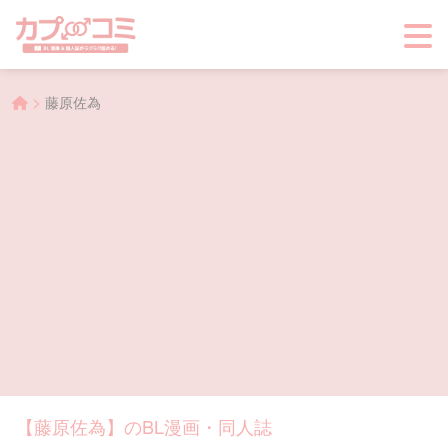
>
藤原佐為
【藤原佐為】のBL漫画・同人誌