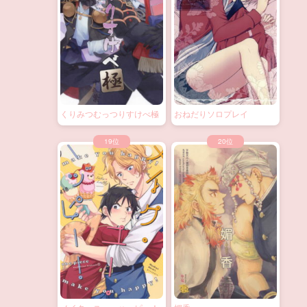
くりみつむっつりすけべ極
おねだりソロプレイ