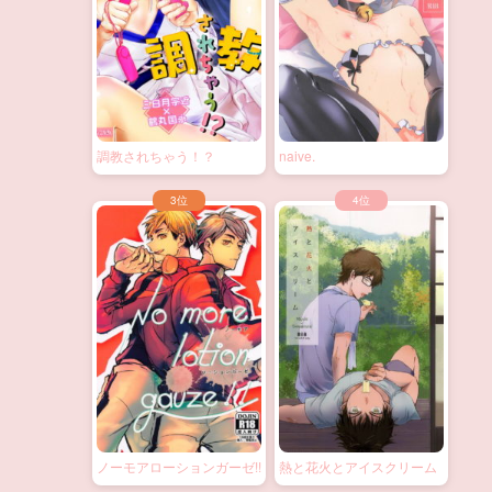
調教されちゃう！？
naive.
ノーモアローションガーゼ!!
熱と花火とアイスクリーム