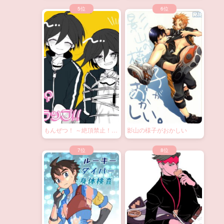
もんぜつ！ ～絶頂禁止！？
影山の様子がおかしい
大なわトラップ！～