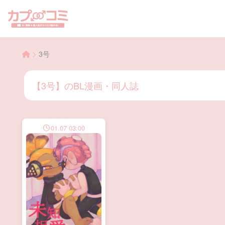
>
3号
【3号】のBL漫画・同人誌
01.07 03:00