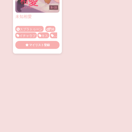
未知相愛
スプラトゥーン
38
イチャラブ
キス
す
れ違い・両片思い
バック
マイリスト登録
メス顔
乙女
乳首責
め
処女
初H
手コ
キ
褐色