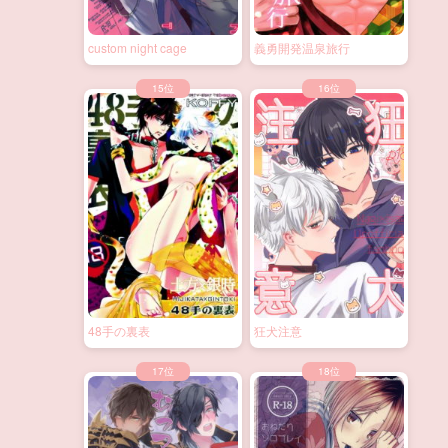
custom night cage
義勇開発温泉旅行
48手の裏表
狂犬注意