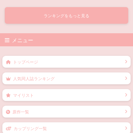
ランキングをもっと見る
メニュー
トップページ
人気同人誌ランキング
マイリスト
原作一覧
カップリング一覧