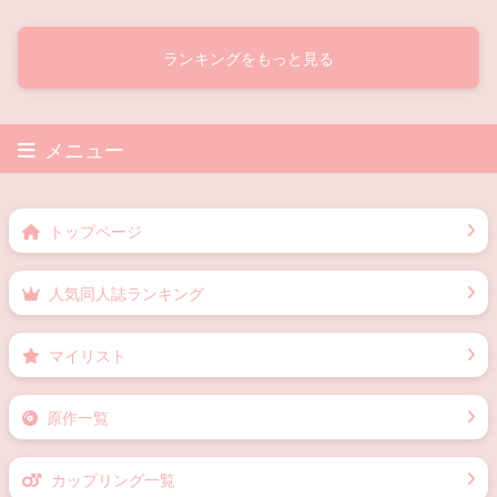
ランキングをもっと見る
メニュー
トップページ
人気同人誌ランキング
マイリスト
原作一覧
カップリング一覧