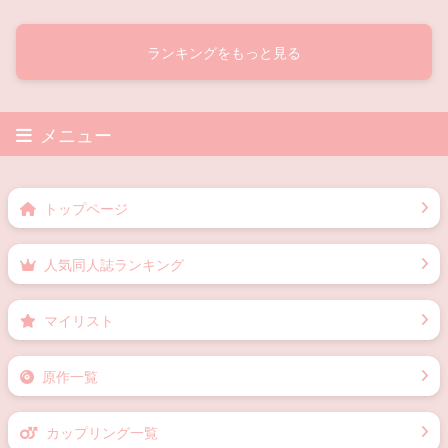
ランキングをもっと見る
メニュー
トップページ
人気同人誌ランキング
マイリスト
原作一覧
カップリング一覧