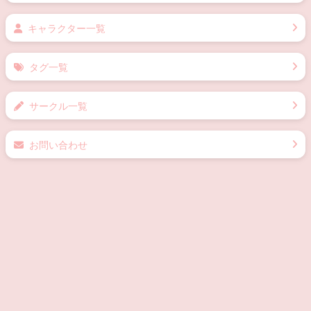
キャラクター一覧
タグ一覧
サークル一覧
お問い合わせ