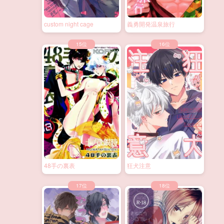
custom night cage
義勇開発温泉旅行
48手の裏表
狂犬注意