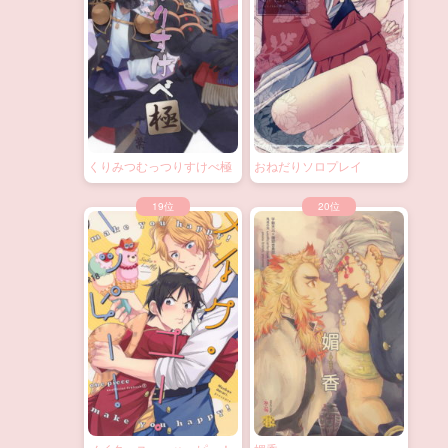
くりみつむっつりすけべ極
おねだりソロプレイ