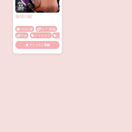
無明の闇
刀剣乱舞
モブ×岩融
今岩
イラマチオ
レ
イプ
乳首責め
拘束
マイリスト登録