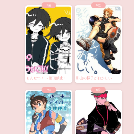
もんぜつ！ ～絶頂禁止！？
影山の様子がおかしい
大なわトラップ！～