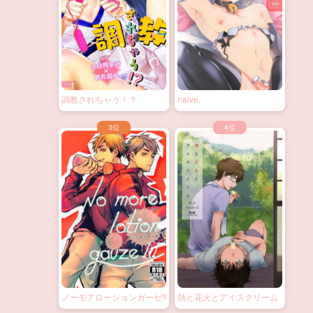
調教されちゃう！？
naive.
ノーモアローションガーゼ!!
熱と花火とアイスクリーム