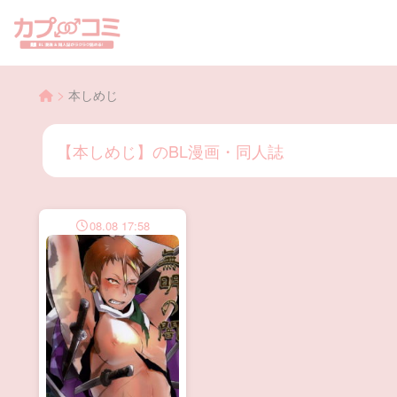
>
本しめじ
【本しめじ】のBL漫画・同人誌
08.08 17:58