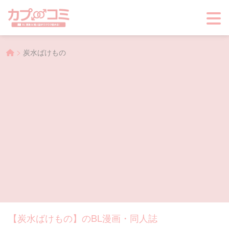
>
炭水ばけもの
【炭水ばけもの】のBL漫画・同人誌