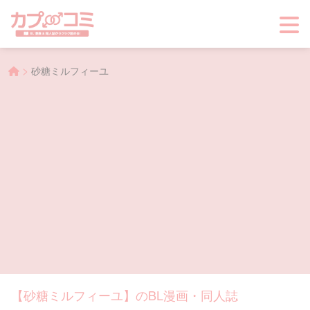
>
砂糖ミルフィーユ
【砂糖ミルフィーユ】のBL漫画・同人誌