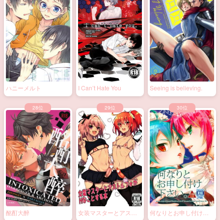
Lil’ Touch
胡乱の箱
恋する凡人
ハニーメルト
I Can’t Hate You
Seeing is believing.