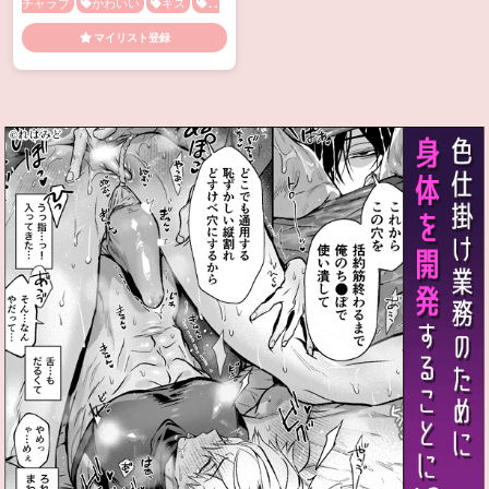
キスフレ
進撃の巨人
ジャンアル
イ
チャラブ
かわいい
キス
ほ
っこり
メス顔
マイリスト登録