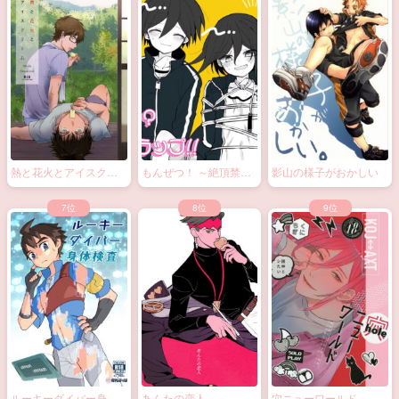
調教されちゃう！？
naive.
ノーモアローションガ
ーゼ!!
熱と花火とアイスクリ
もんぜつ！ ～絶頂禁
影山の様子がおかしい
ーム
止！？大なわトラッ
プ！～