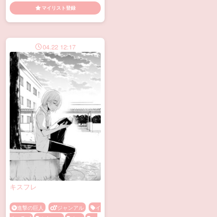
進撃の巨人
ジャンアル
ビ
ッチ
メス顔
変態
女装
ビッチアルミン漫画
誘い受け
マイリスト登録
進撃の巨人
ジャンアル
ラ
イアル
ビッチ
フェラ
メス
顔
変態
青姦
マイリスト登録
04.22 12:17