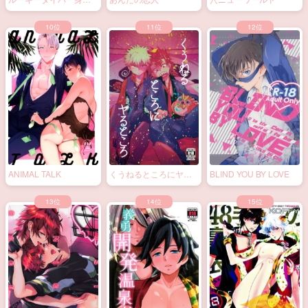
ルーキーダイバー身体
あんたの恋人
穴ニューワールド
検査
ANIMAL TALK
くうねるところにヤる
BLIND YOU BY LOVE
ところ