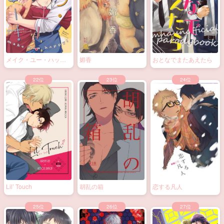
べ極
メイク・ユー・ハッピ
媚香
おとなでまたあえたら
ー！