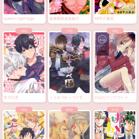
custom night cage
義勇開発温泉旅行
48手の裏表
狂犬注意
くりみつむっつりすけ
おねだりソロプレイ