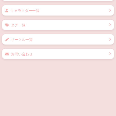
キャラクター一覧
タグ一覧
サークル一覧
お問い合わせ