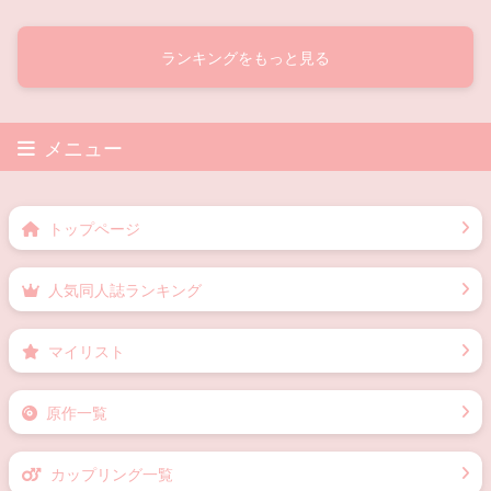
ランキングをもっと見る
メニュー
トップページ
人気同人誌ランキング
マイリスト
原作一覧
カップリング一覧