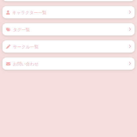
キャラクター一覧
タグ一覧
サークル一覧
お問い合わせ