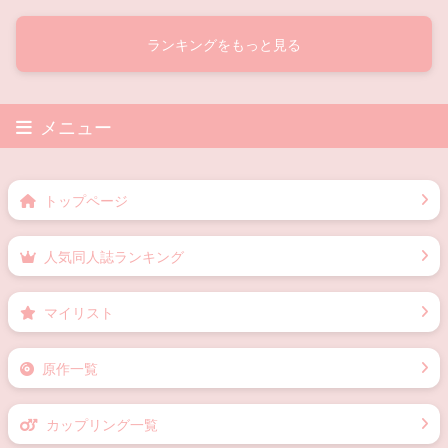
ランキングをもっと見る
メニュー
トップページ
人気同人誌ランキング
マイリスト
原作一覧
カップリング一覧