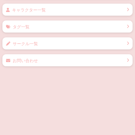
キャラクター一覧
タグ一覧
サークル一覧
お問い合わせ