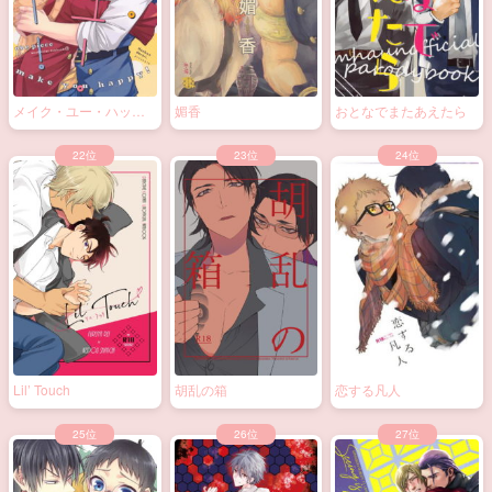
メイク・ユー・ハッピ
媚香
おとなでまたあえたら
ー！
Lil’ Touch
胡乱の箱
恋する凡人