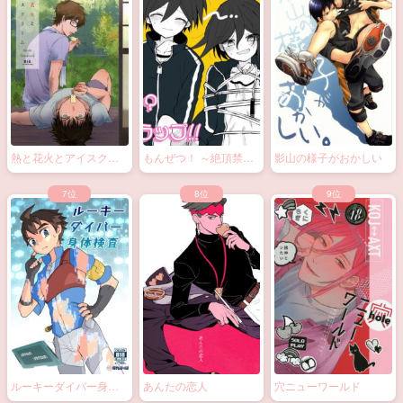
熱と花火とアイスクリ
もんぜつ！ ～絶頂禁
影山の様子がおかしい
ーム
止！？大なわトラッ
プ！～
ルーキーダイバー身体
あんたの恋人
穴ニューワールド
検査