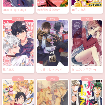
custom night cage
義勇開発温泉旅行
48手の裏表
狂犬注意
くりみつむっつりすけ
おねだりソロプレイ
べ極