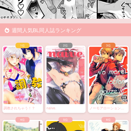
週間人気BL同人誌ランキング
調教されちゃう！？
naive.
ノーモアローションガ
ーゼ!!