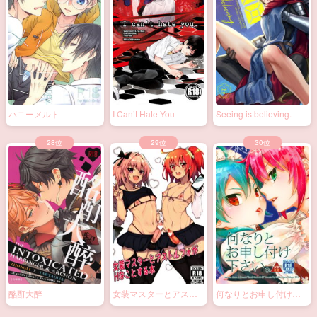
ハニーメルト
I Can’t Hate You
Seeing is believing.
酩酊大醉
女装マスターとアスト
何なりとお申し付け下
ルフォがHなことする本
さい。