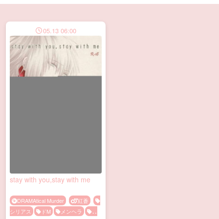
05.13 06:00
stay with you,stay with me
DRAMAtical Murder
紅蒼
シリアス
ドM
メンヘラ
流