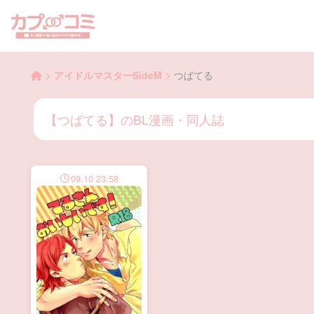
>
>
アイドルマスターSideM
つばてる
【つばてる】のBL漫画・同人誌
09.10 23:58