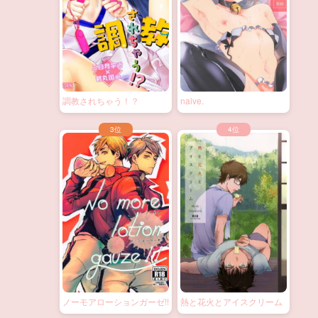
調教されちゃう！？
naive.
ノーモアローションガーゼ!!
熱と花火とアイスクリーム