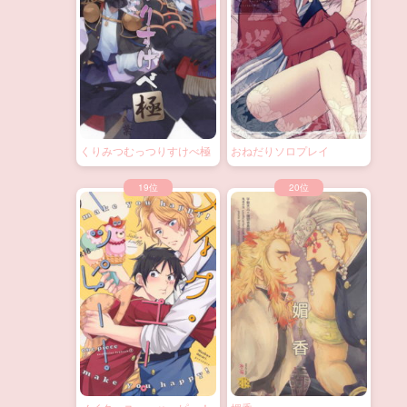
くりみつむっつりすけべ極
おねだりソロプレイ