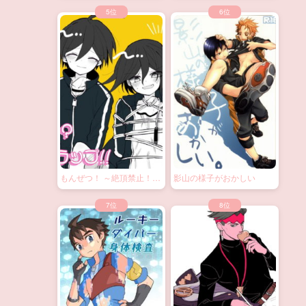
もんぜつ！ ～絶頂禁止！？
影山の様子がおかしい
大なわトラップ！～