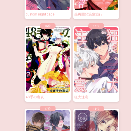
custom night cage
義勇開発温泉旅行
48手の裏表
狂犬注意