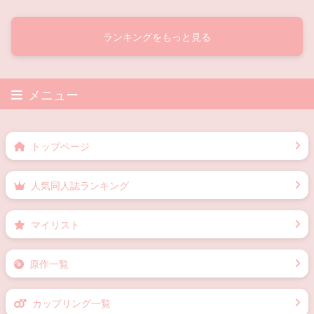
ランキングをもっと見る
メニュー
トップページ
人気同人誌ランキング
マイリスト
原作一覧
カップリング一覧