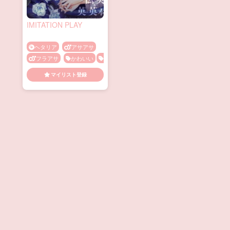
IMITATION PLAY
ヘタリア
アサアサ
フラアサ
かわいい
メス顔
勃起
手マン
マイリスト登録
発情