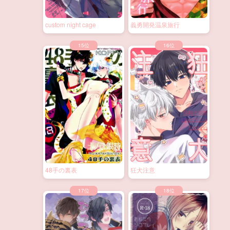
custom night cage
義勇開発温泉旅行
48手の裏表
狂犬注意