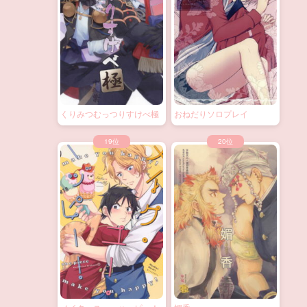
くりみつむっつりすけべ極
おねだりソロプレイ