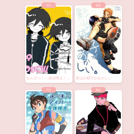
もんぜつ！ ～絶頂禁止！？
影山の様子がおかしい
大なわトラップ！～