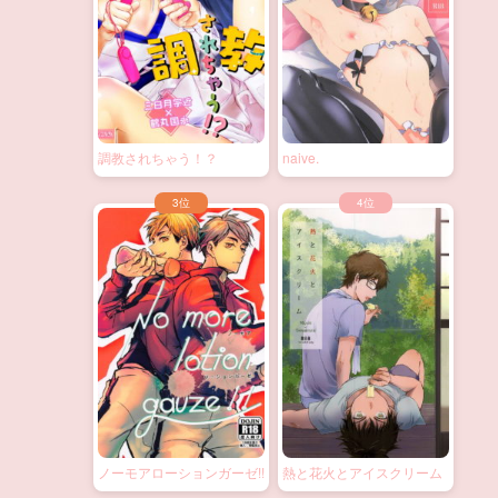
調教されちゃう！？
naive.
ノーモアローションガーゼ!!
熱と花火とアイスクリーム