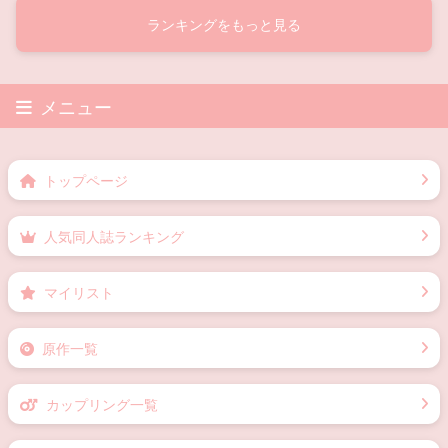
ランキングをもっと見る
メニュー
トップページ
人気同人誌ランキング
マイリスト
原作一覧
カップリング一覧