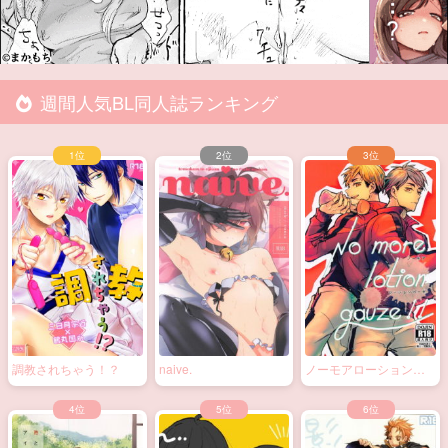
週間人気BL同人誌ランキング
調教されちゃう！？
naive.
ノーモアローションガ
ーゼ!!