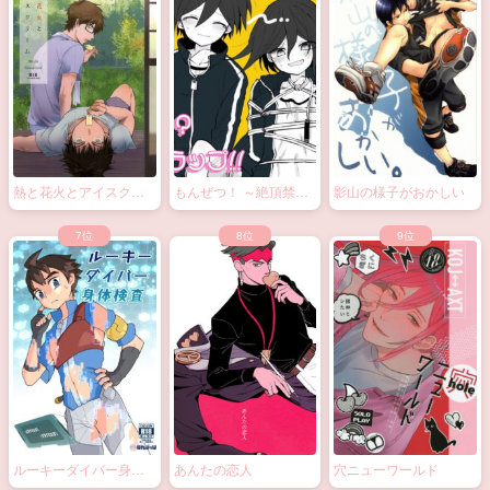
熱と花火とアイスクリ
もんぜつ！ ～絶頂禁
影山の様子がおかしい
ーム
止！？大なわトラッ
プ！～
ルーキーダイバー身体
あんたの恋人
穴ニューワールド
検査