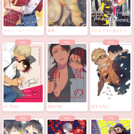
メイク・ユー・ハッピ
媚香
おとなでまたあえたら
ー！
Lil’ Touch
胡乱の箱
恋する凡人