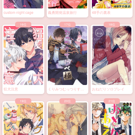
custom night cage
義勇開発温泉旅行
48手の裏表
狂犬注意
くりみつむっつりすけ
おねだりソロプレイ
べ極