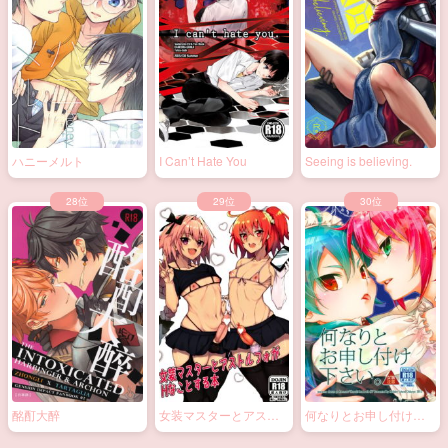
ハニーメルト
I Can’t Hate You
Seeing is believing.
酩酊大醉
女装マスターとアスト
何なりとお申し付け下
ルフォがHなことする本
さい。