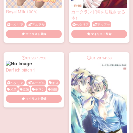
Royal Milk 100％
カークランド卿を屈服させる
本1
ヘタリア
アルアサ
ヘタリア
アルアサ
マイリスト登録
マイリスト登録
01.28 17:58
01.28 14:58
Darf ich bitten？
ヘタリア
ルーギル
キス
兄弟
嫉妬
手マン
発情
マイリスト登録