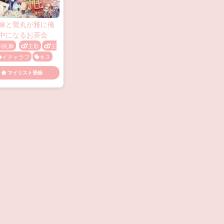
嫁と鶯丸が雅に俺
中になるお茶会
剣乱舞
主歌
主
イチャラブ
キス
ス顔
乳首責め
媚
マイリスト登録
催眠