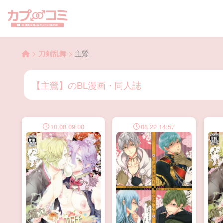
>
>
刀剣乱舞
主鶯
【主鶯】のBL漫画・同人誌
10.08 09:00
08.22 14:57