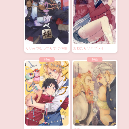
くりみつむっつりすけべ極
おねだりソロプレイ