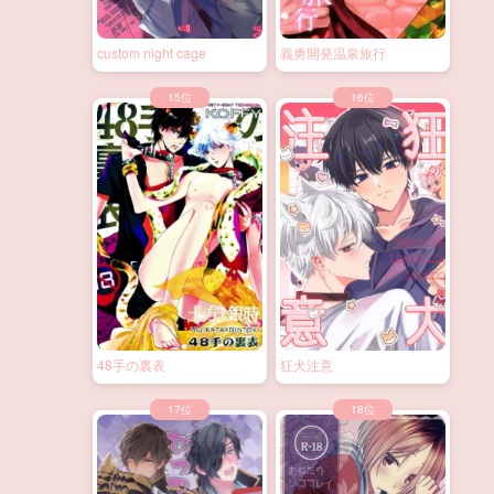
custom night cage
義勇開発温泉旅行
48手の裏表
狂犬注意