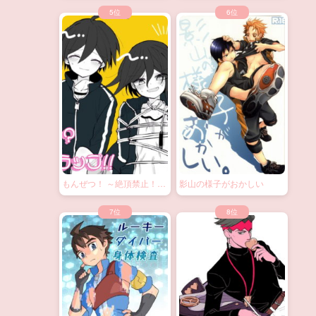
もんぜつ！ ～絶頂禁止！？
影山の様子がおかしい
大なわトラップ！～