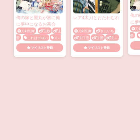
俺の
俺の嫁と鶯丸が雅に俺
レア4太刀とおたわむれ
に夢
に夢中になるお茶会
刀
刀剣乱舞
主歌
主
刀剣乱舞
さにいち
鶯
鶯
これはエロい
メス
主江雪
主鶯
主鶴
メ
顔
兜合わせ
快楽堕ち
アヘ顔
イチャラブ
マイリスト登録
マイリスト登録
薬・
手マン
かわいい
メス顔
手マ
ン
騎乗位