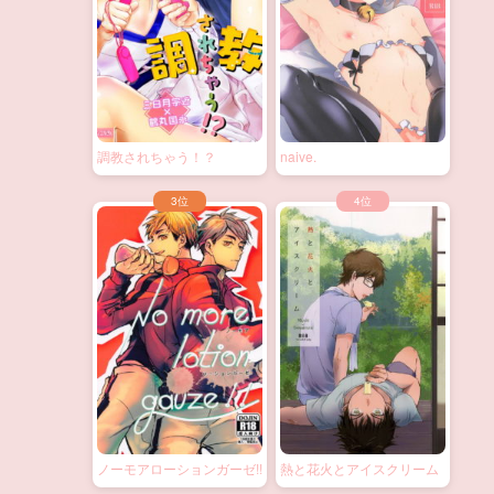
調教されちゃう！？
naive.
ノーモアローションガーゼ!!
熱と花火とアイスクリーム