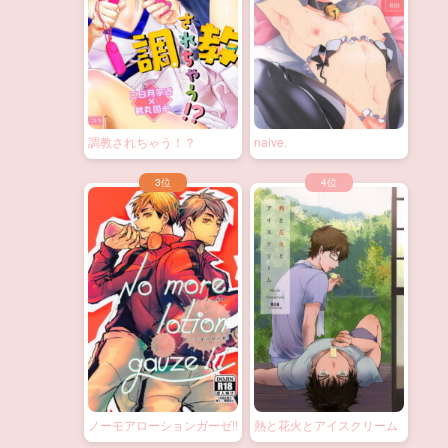
調教されちゃう！？
naive.
ノーモアローションガーゼ!!
熱と花火とアイスクリーム