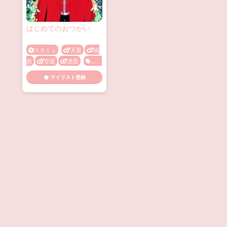
はじめてのおつかい
スタミュ
天星
樹
悠
空星
虎星
ケモ
ノ耳
先輩･後輩
マイリスト登録