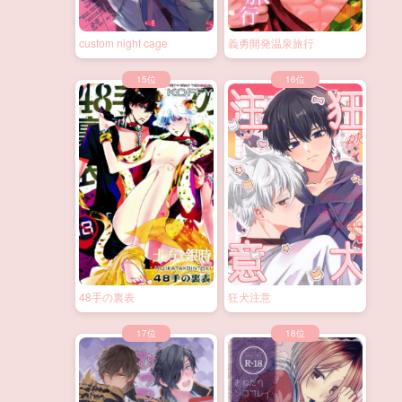
custom night cage
義勇開発温泉旅行
48手の裏表
狂犬注意