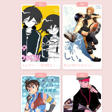
もんぜつ！ ～絶頂禁止！？
影山の様子がおかしい
大なわトラップ！～