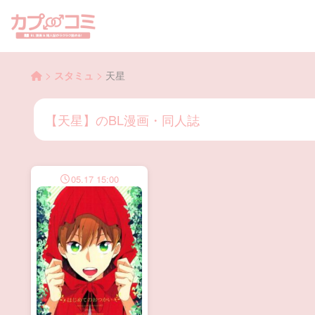
>
>
スタミュ
天星
【天星】のBL漫画・同人誌
05.17 15:00