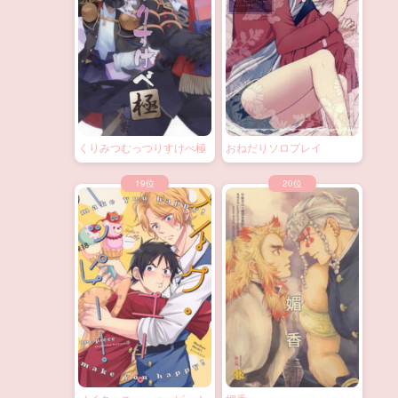
くりみつむっつりすけべ極
おねだりソロプレイ