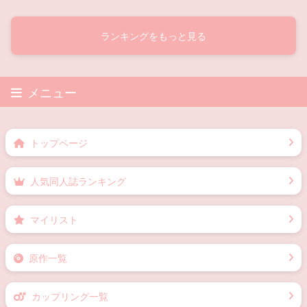
ランキングをもっと見る
メニュー
トップページ
人気同人誌ランキング
マイリスト
原作一覧
カップリング一覧