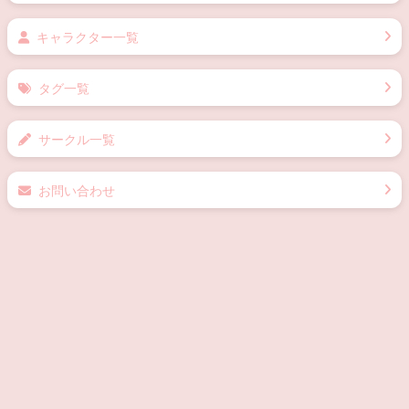
キャラクター一覧
タグ一覧
サークル一覧
お問い合わせ