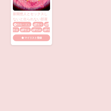
新開悠人とセックスし
ないと出られない部屋
弱虫ペダル
悠今
悠坂
悠泉
悠鏑
悠
黒
真悠
葦悠
銅
マイリスト登録
悠
隼悠
鞠悠
69
イチャラブ
イラマチオ
ツンデレ
フェラ
乳
首責め
兄弟
先輩･後
輩
媚薬・催眠
手コキ
手マン
誘い受け