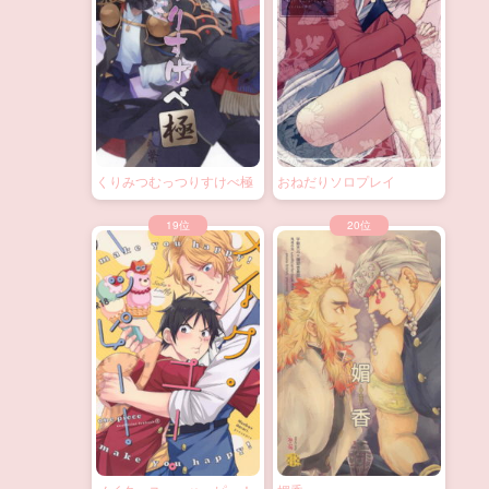
くりみつむっつりすけべ極
おねだりソロプレイ