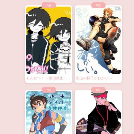
もんぜつ！ ～絶頂禁止！？
影山の様子がおかしい
大なわトラップ！～