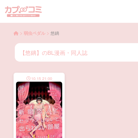
>
>
弱虫ペダル
悠鏑
【悠鏑】のBL漫画・同人誌
10.15 21:00