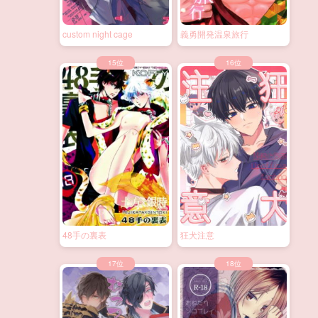
custom night cage
義勇開発温泉旅行
48手の裏表
狂犬注意