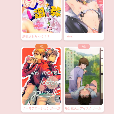
調教されちゃう！？
naive.
ノーモアローションガーゼ!!
熱と花火とアイスクリーム