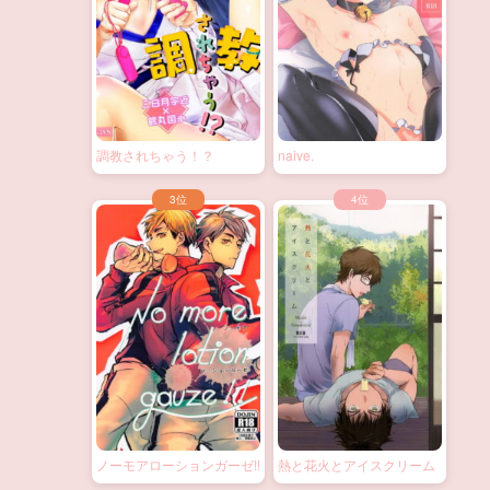
調教されちゃう！？
naive.
ノーモアローションガーゼ!!
熱と花火とアイスクリーム