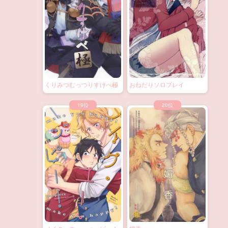
くりみつむっつりすけべ極
おねだりソロプレイ