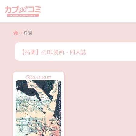
>
拓蘭
【拓蘭】のBL漫画・同人誌
09.15 05:57