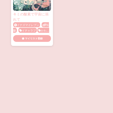
キミの酸素で宇宙に溺
れて
イナズマイレブン
拓
蘭
イチャラブ
かわい
い
キス
メス顔
乳首
マイリスト登録
責め