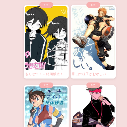
もんぜつ！ ～絶頂禁止！？
影山の様子がおかしい
大なわトラップ！～