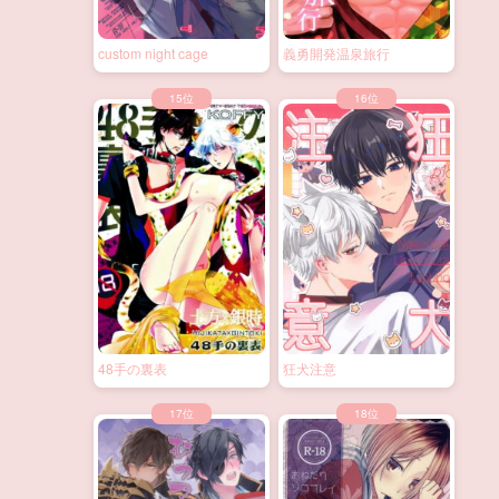
custom night cage
義勇開発温泉旅行
48手の裏表
狂犬注意