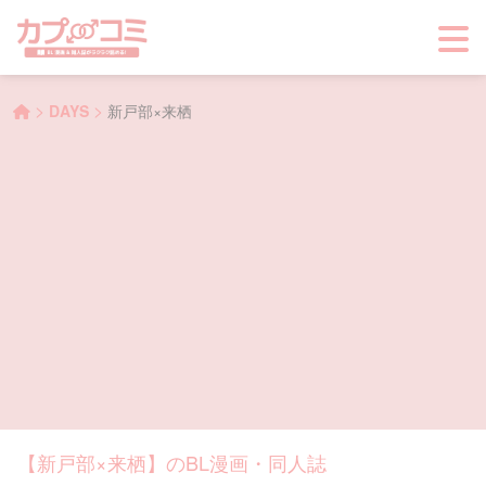
>
>
DAYS
新戸部×来栖
【新戸部×来栖】のBL漫画・同人誌