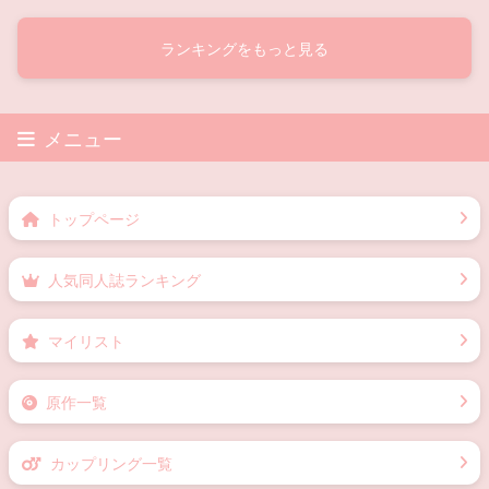
ランキングをもっと見る
メニュー
トップページ
人気同人誌ランキング
マイリスト
原作一覧
カップリング一覧