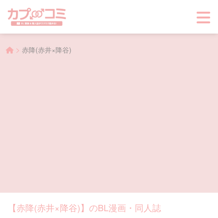
>
赤降(赤井×降谷)
【赤降(赤井×降谷)】のBL漫画・同人誌