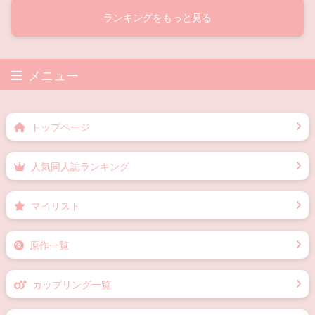
ランキングをもっと見る
メニュー
トップページ
人気同人誌ランキング
マイリスト
原作一覧
カップリング一覧