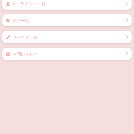
キャラクター一覧
タグ一覧
サークル一覧
お問い合わせ