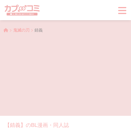
>
>
鬼滅の刃
錆義