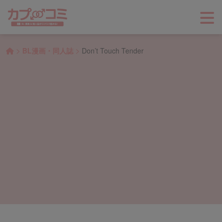
>
>
BL漫画・同人誌
Don’t Touch Tender