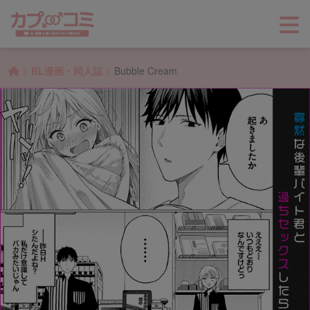
>
>
BL漫画・同人誌
Bubble Cream